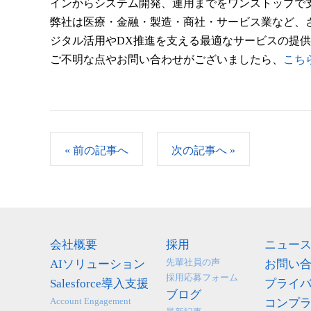
インからシステム開発、運用までをワンストップで支
弊社は医療・金融・製造・商社・サービス業など、
ジタル活用やDX推進を支える最適なサービスの提
ご不明な点やお問い合わせがございましたら、
こち
«
前の記事へ
次の記事へ
»
会社概要
採用
ニュー
先輩社員の声
AIソリューション
お問い
採用応募フォーム
Salesforce導入支援
プライ
ブログ
Account Engagement
コンプ