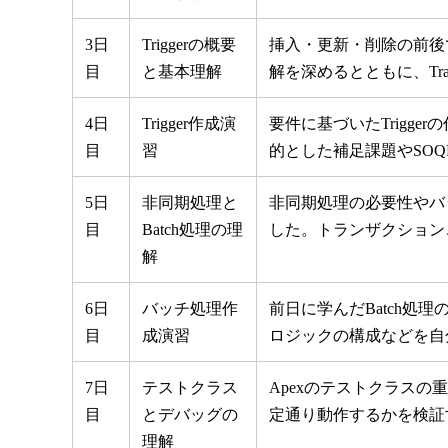
3日
Triggerの概要
挿入・更新・削除の前後で処
目
と基本理解
解を深めるとともに、Tr
4日
Trigger作成演
要件に基づいたTrigg
目
習
的とした補足課題やSO
5日
非同期処理と
非同期処理の必要性やバ
目
Batch処理の理
した。トランザクションご
解
6日
バッチ処理作
前日に学んだBatch処理
目
成演習
ロジックの構成などを自
7日
テストクラス
Apexのテストクラスの
目
とデバッグの
定通り動作するかを検証
理解