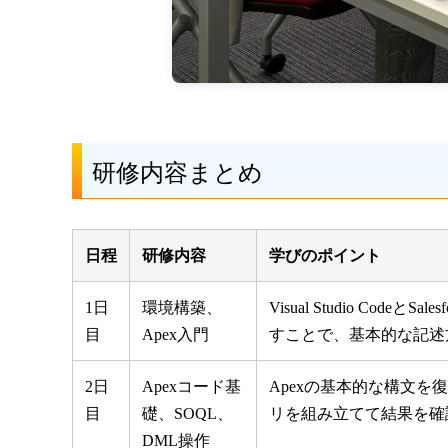
研修内容まとめ
日程
研修内容
学びのポイント
1日
環境構築、
Visual Studio 
目
Apex入門
すことで、基本的な記述
2日
Apexコード基
Apexの基本的な構文
目
礎、SOQL、
リを組み立てて結果を確
DML操作