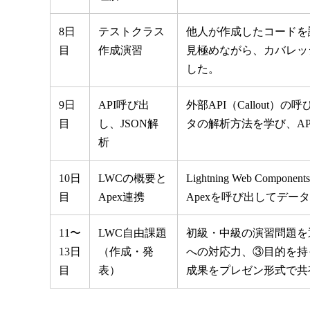
8日
テストクラス
他人が作成したコードを
目
作成演習
見極めながら、カバレッ
した。
9日
API呼び出
外部API（Callou
目
し、JSON解
タの解析方法を学び、A
析
10日
LWCの概要と
Lightning Web
目
Apex連携
Apexを呼び出してデ
11〜
LWC自由課題
初級・中級の演習問題を
13日
（作成・発
への対応力、③目的を持
目
表）
成果をプレゼン形式で共