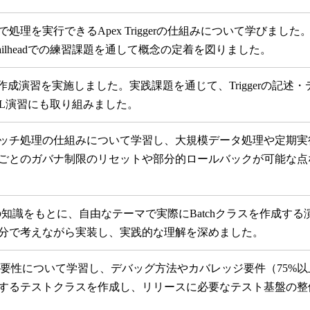
理を実行できるApex Triggerの仕組みについて学びました。
ailheadでの練習課題を通して概念の定着を図りました。
erの作成演習を実施しました。実践課題を通じて、Triggerの
QL演習にも取り組みました。
ッチ処理の仕組みについて学習し、大規模データ処理や定期実行
とのガバナ制限のリセットや部分的ロールバックが可能な点など、
の知識をもとに、自由なテーマで実際にBatchクラスを作成する演習
分で考えながら実装し、実践的な理解を深めました。
重要性について学習し、デバッグ方法やカバレッジ要件（75%以
するテストクラスを作成し、リリースに必要なテスト基盤の整